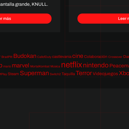
 pantalla grande, KNULL.
er más
Leer 
Budokan
cine
castlevania
Colaboración
Da
7
BradPitt
CallofDuty
Crossover
netflix
nintendo
p
marvel
Peacem
mario
MortalKombat
Música
Superman
Terror
Xb
Videojuegos
Steam
Taquilla
fPlay
Switch2