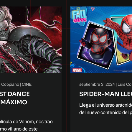
s Coppiano
|
CINE
septiembre 3, 2024
|
Luis Co
AST DANCE
SPIDER-MAN LLE
U MÁXIMO
Llega el universo arácnido
del nuevo contenido del p
película de Venom, nos trae
imo villano de este