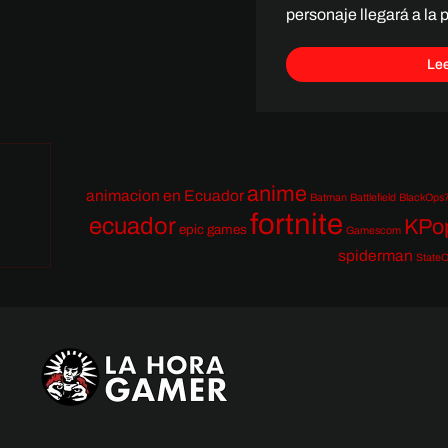
personaje llegará a la
Le
anime
animacion en Ecuador
Batman
Battlefield
BlackOps
fortnite
ecuador
KPo
epic games
Gamescom
spiderman
StateO