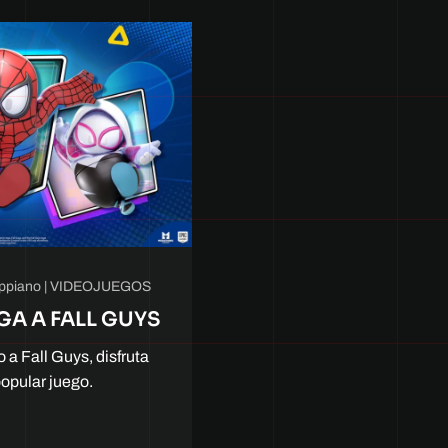
ppiano
|
VIDEOJUEGOS
GA A FALL GUYS
 a Fall Guys, disfruta
opular juego.