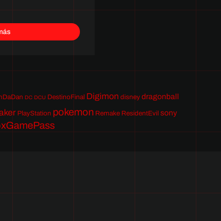
más
Digimon
dragonball
nDaDan
DestinoFinal
disney
DC
DCU
pokemon
aker
sony
PlayStation
Remake
ResidentEvil
oxGamePass