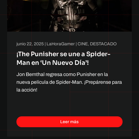
junio 22, 2025
|
LaHoraGamer
|
CINE
,
DESTACADO
¡The Punisher se une a Spider-
Man en ‘Un Nuevo Día’!
Jon Bernthal regresa como Punisher en la
nueva película de Spider-Man. ¡Prepárense para
la acción!
Leer más