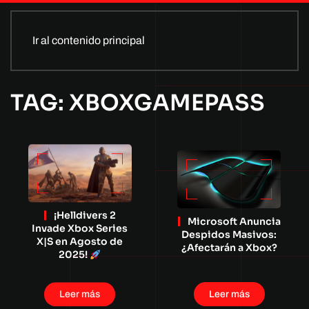
Ir al contenido principal
TAG: XBOXGAMEPASS
¡Helldivers 2
Microsoft Anuncia
Invade Xbox Series
Despidos Masivos:
X|S en Agosto de
¿Afectarán a Xbox?
2025!
Leer más
Leer más