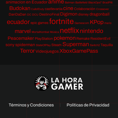
anime
animacion en Ecuador
Batman
Battlefield
BlackOps7
BradPitt
Budokan
cine
castlevania
Colaboración
CallofDuty
Crossover
Digimon
dragonball
DanDaDan
DestinoFinal
disney
DC
DCU
fortnite
ecuador
KPop
epic games
Gamescom
mario
netflix
nintendo
marvel
MortalKombat
Música
pokemon
Peacemaker
PlayStation
Remake
ResidentEvil
Superman
sony
spiderman
Steam
Taquilla
StateOfPlay
Switch2
Terror
XboxGamePass
Videojuegos
Términos y Condiciones
Políticas de Privacidad