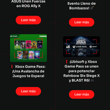
ASUS Unen Fuerzas
Evento Lleno de
en ROG Ally X
Bombazos!
Leer más
Leer más
¡Ubisoft y Xbox
Game Pass se unen
Xbox Game Pass:
para potenciar
¡Una Avalancha de
Rainbow Six Siege X
Juegos te Espera!
y BLAST R6!
Leer más
Leer más