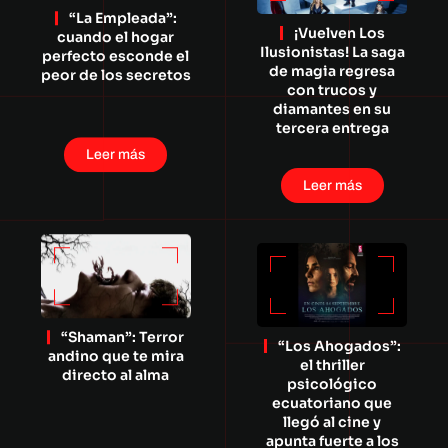
“La Empleada”:
¡Vuelven Los
cuando el hogar
Ilusionistas! La saga
perfecto esconde el
de magia regresa
peor de los secretos
con trucos y
diamantes en su
tercera entrega
Leer más
Leer más
“Shaman”: Terror
“Los Ahogados”:
andino que te mira
el thriller
directo al alma
psicológico
ecuatoriano que
llegó al cine y
apunta fuerte a los