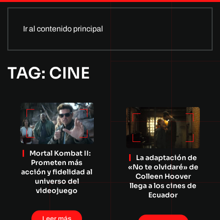
Ir al contenido principal
TAG: CINE
Mortal Kombat II:
La adaptación de
Prometen más
«No te olvidaré» de
acción y fidelidad al
Colleen Hoover
universo del
llega a los cines de
videojuego
Ecuador
Leer más