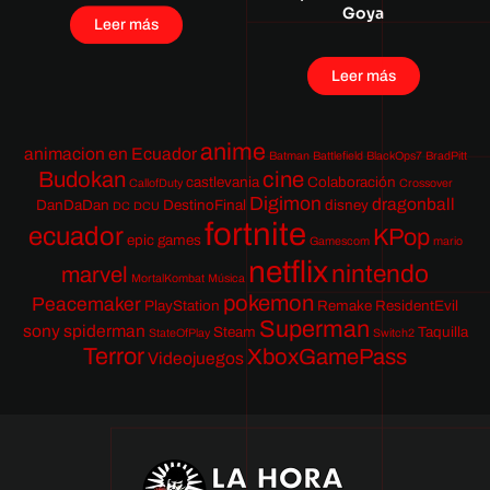
Goya
Leer más
Leer más
anime
animacion en Ecuador
Batman
Battlefield
BlackOps7
BradPitt
Budokan
cine
castlevania
Colaboración
CallofDuty
Crossover
Digimon
dragonball
DanDaDan
DestinoFinal
disney
DC
DCU
fortnite
ecuador
KPop
epic games
Gamescom
mario
netflix
nintendo
marvel
MortalKombat
Música
pokemon
Peacemaker
PlayStation
Remake
ResidentEvil
Superman
sony
spiderman
Steam
Taquilla
StateOfPlay
Switch2
Terror
XboxGamePass
Videojuegos