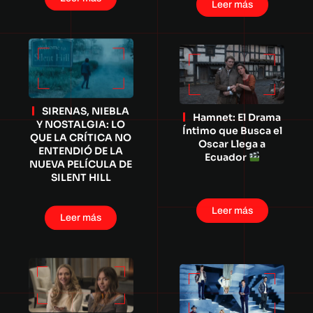
Leer más
SIRENAS, NIEBLA
Hamnet: El Drama
Y NOSTALGIA: LO
Íntimo que Busca el
QUE LA CRÍTICA NO
Oscar Llega a
ENTENDIÓ DE LA
Ecuador
NUEVA PELÍCULA DE
SILENT HILL
Leer más
Leer más