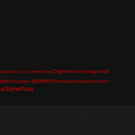
Digimon
dragonball
nDaDan
DestinoFinal
disney
DC
DCU
pokemon
aker
sony
PlayStation
Remake
ResidentEvil
oxGamePass