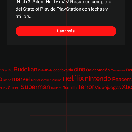
¡Nioh 3, Silent Hill f y más! Resumen completo
del State of Play de PlayStation con fechas y
tráilers.
Leer más
Budokan
cine
castlevania
Colaboración
Da
7
BradPitt
CallofDuty
Crossover
netflix
nintendo
p
marvel
Peacem
mario
MortalKombat
Música
Superman
Terror
Xb
Videojuegos
Steam
Taquilla
fPlay
Switch2