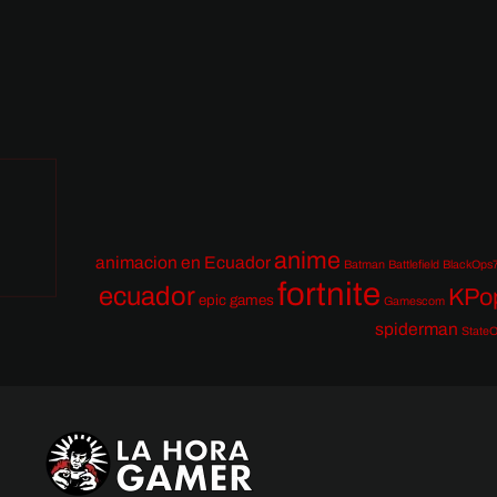
anime
animacion en Ecuador
Batman
Battlefield
BlackOps
fortnite
ecuador
KPo
epic games
Gamescom
spiderman
StateO