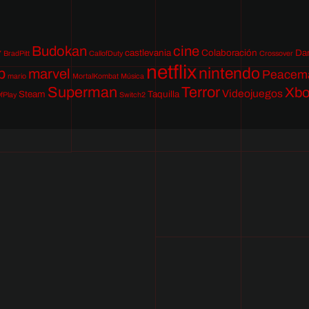
Budokan
cine
castlevania
Colaboración
Da
7
BradPitt
CallofDuty
Crossover
netflix
nintendo
p
marvel
Peacem
mario
MortalKombat
Música
Superman
Terror
Xb
Videojuegos
Steam
Taquilla
fPlay
Switch2