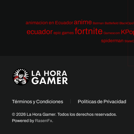
anime
animacion en Ecuador
Batman
Battlefield
BlackOps
fortnite
ecuador
KPo
epic games
Gamescom
spiderman
StateO
Términos y Condiciones
Políticas de Privacidad
© 2026 La Hora Gamer. Todos los derechos reservados.
Powered by
RasenFx
.