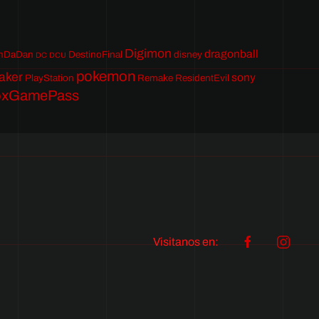
Digimon
dragonball
nDaDan
DestinoFinal
disney
DC
DCU
pokemon
aker
sony
PlayStation
Remake
ResidentEvil
oxGamePass
Visitanos en: