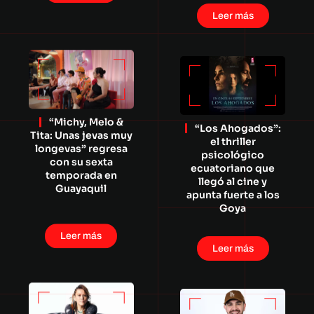
Leer más
“Michy, Melo &
“Los Ahogados”:
Tita: Unas jevas muy
el thriller
longevas” regresa
psicológico
con su sexta
ecuatoriano que
temporada en
llegó al cine y
Guayaquil
apunta fuerte a los
Goya
Leer más
Leer más