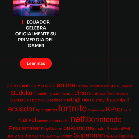
ECUADOR
CELEBRA
OFICIALMENTE SU
PRIMER DIA DEL
GAMER
Leer más
anime
animacion en Ecuador
Batman
Battlefield
BlackOps7
BradPitt
Budokan
cine
castlevania
Colaboración
CallofDuty
Crossover
Digimon
dragonball
DanDaDan
DestinoFinal
disney
DC
DCU
fortnite
ecuador
KPop
epic games
Gamescom
mario
netflix
nintendo
marvel
MortalKombat
Música
pokemon
Peacemaker
PlayStation
Remake
ResidentEvil
Superman
sony
spiderman
Steam
Taquilla
StateOfPlay
Switch2