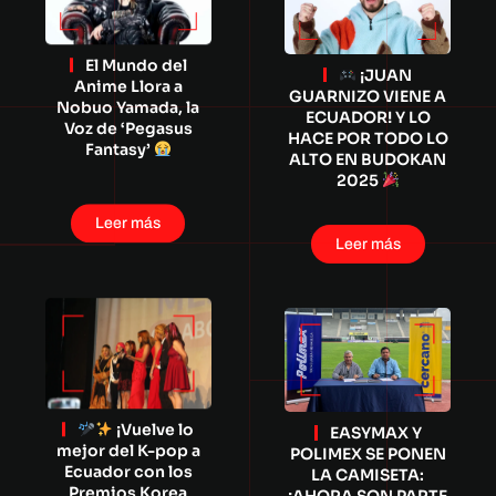
El Mundo del
¡JUAN
Anime Llora a
GUARNIZO VIENE A
Nobuo Yamada, la
ECUADOR! Y LO
Voz de ‘Pegasus
HACE POR TODO LO
Fantasy’
ALTO EN BUDOKAN
2025
Leer más
Leer más
¡Vuelve lo
EASYMAX Y
mejor del K-pop a
POLIMEX SE PONEN
Ecuador con los
LA CAMISETA:
Premios Korea