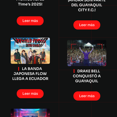
¡AHORA SON PARTE
Time’s 2025!
DEL GUAYAQUIL
CITY F.C.!
Leer más
Leer más
LA BANDA
DRAKE BELL
JAPONESA FLOW
CONQUISTÓ A
LLEGA A ECUADOR
GUAYAQUIL
Leer más
Leer más