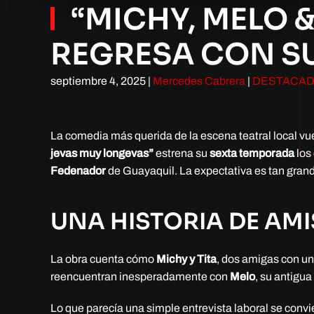
“MICHY, MELO &
REGRESA CON S
septiembre 4, 2025
|
Mercedes Cabrera
|
DESTACA
La comedia más querida de la escena teatral local v
jevas muy longevas”
estrena su
sexta temporada
los
Fedenador
de Guayaquil. La expectativa es tan gran
UNA HISTORIA DE AM
La obra cuenta cómo
Michy y Tita
, dos amigas con un
reencuentran inesperadamente con
Melo
, su antigua
Lo que parecía una simple entrevista laboral se convi