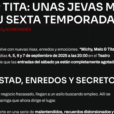
 TITA: UNAS JEVAS
U SEXTA TEMPORADA
DO
,
NOVEDADES
uelve con nuevas risas, enredos y emociones.
“Michy, Melo & Tit
 días
4, 5, 6 y 7 de septiembre de 2025 a las 20:00
en el
Teatro
de que las
entradas del sábado ya están completamente agotad
ISTAD, ENREDOS Y SECRET
 negocio fracasado, llegan a un asilo buscando empleo. Allí se
 amiga que ahora dirige el lugar.
erte en una serie de
malentendidos, recuerdos distorsionados y