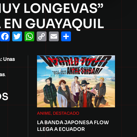
 MUY LONGEVAS”
 EN GUAYAQUIL
Facebook
Twitter
WhatsApp
Copy
Email
Compartir
Link
a: Unas
as
.
OS
ANIME, DESTACADO
LA BANDA JAPONESA FLOW
LLEGA A ECUADOR