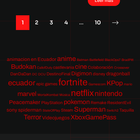
Leer más
1
2
3
4
…
10
anime
animacion en Ecuador
Batman
Battlefield
BlackOps7
BradPitt
Budokan
cine
castlevania
Colaboración
CallofDuty
Crossover
Digimon
dragonball
DanDaDan
DestinoFinal
disney
DC
DCU
fortnite
ecuador
KPop
epic games
Gamescom
mario
netflix
nintendo
marvel
MortalKombat
Música
pokemon
Peacemaker
PlayStation
Remake
ResidentEvil
Superman
sony
spiderman
Steam
Taquilla
StateOfPlay
Switch2
Terror
XboxGamePass
Videojuegos