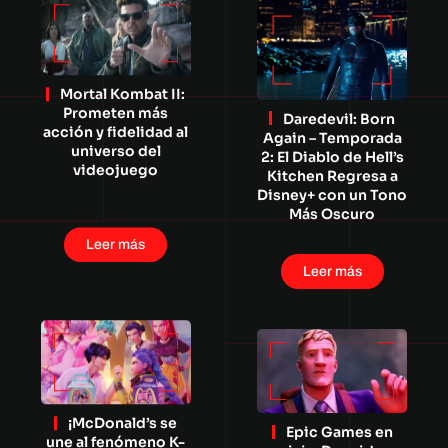
Mortal Kombat II:
Prometen más
Daredevil: Born
acción y fidelidad al
Again – Temporada
universo del
2: El Diablo de Hell’s
videojuego
Kitchen Regresa a
Disney+ con un Tono
Más Oscuro
Leer más
Leer más
¡McDonald’s se
Epic Games en
une al fenómeno K-