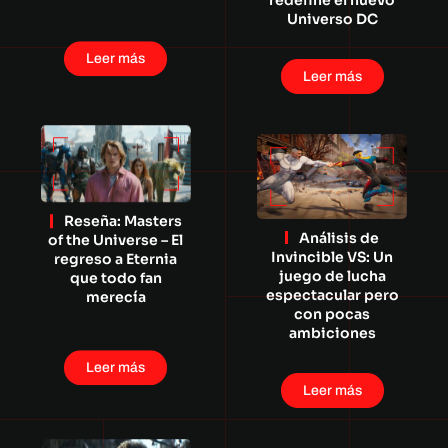
redefine el nuevo
Universo DC
Leer más
Leer más
Reseña: Masters
Análisis de
of the Universe – El
Invincible VS: Un
regreso a Eternia
juego de lucha
que todo fan
espectacular pero
merecía
con pocas
ambiciones
Leer más
Leer más