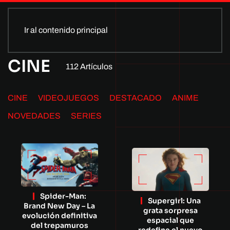
Ir al contenido principal
CINE
112 Artículos
CINE
VIDEOJUEGOS
DESTACADO
ANIME
NOVEDADES
SERIES
Spider-Man:
Supergirl: Una
Brand New Day – La
grata sorpresa
evolución definitiva
espacial que
del trepamuros