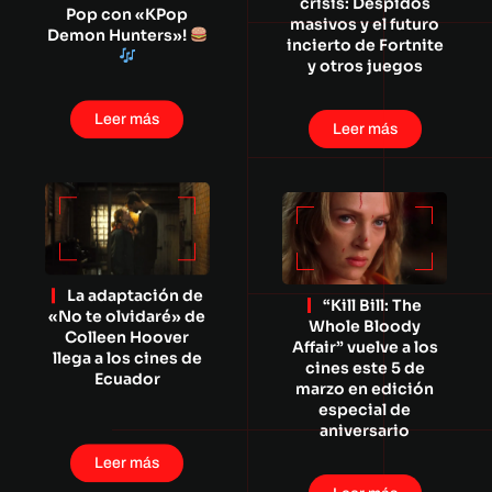
crisis: Despidos
Pop con «KPop
masivos y el futuro
Demon Hunters»!
incierto de Fortnite
y otros juegos
Leer más
Leer más
La adaptación de
“Kill Bill: The
«No te olvidaré» de
Whole Bloody
Colleen Hoover
Affair” vuelve a los
llega a los cines de
cines este 5 de
Ecuador
marzo en edición
especial de
aniversario
Leer más