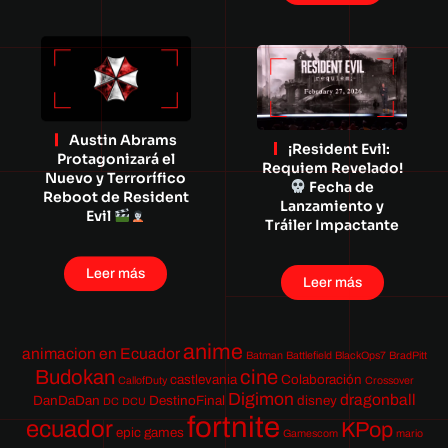
Austin Abrams
¡Resident Evil:
Protagonizará el
Requiem Revelado!
Nuevo y Terrorífico
Fecha de
Reboot de Resident
Lanzamiento y
Evil
Tráiler Impactante
Leer más
Leer más
anime
animacion en Ecuador
Batman
Battlefield
BlackOps7
BradPitt
Budokan
cine
castlevania
Colaboración
CallofDuty
Crossover
Digimon
dragonball
DanDaDan
DestinoFinal
disney
DC
DCU
fortnite
ecuador
KPop
epic games
Gamescom
mario