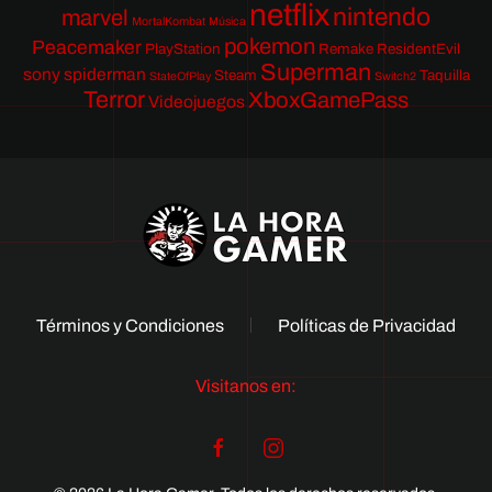
netflix
nintendo
marvel
MortalKombat
Música
pokemon
Peacemaker
PlayStation
Remake
ResidentEvil
Superman
sony
spiderman
Steam
Taquilla
StateOfPlay
Switch2
Terror
XboxGamePass
Videojuegos
Términos y Condiciones
Políticas de Privacidad
Visitanos en: