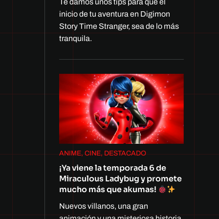
Te damos unos tips para que el
inicio de tu aventura en Digimon
Story Time Stranger, sea de lo más
tranquila.
ANIME, CINE, DESTACADO
¡Ya viene la temporada 6 de
Miraculous Ladybug y promete
mucho más que akumas!
Nuevos villanos, una gran
animación y una misteriosa historia.