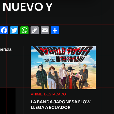
N NUEVO Y
Facebook
Twitter
WhatsApp
Copy
Email
Compartir
Link
sperada
ANIME, DESTACADO
LA BANDA JAPONESA FLOW
LLEGA A ECUADOR