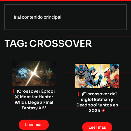
Ir al contenido principal
TAG: CROSSOVER
¡Crossover Épico!
¡El crossover del
Monster Hunter
siglo! Batman y
Wilds Llega a Final
Deadpool juntos en
Fantasy XIV
2025
Leer más
Leer más