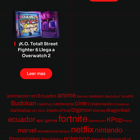
¡K.O. Total! Street
Fighter 6 Llega a
Overwatch 2
Leer más
anime
animacion en Ecuador
Batman
Battlefield
BlackOps7
BradPitt
Budokan
cine
castlevania
Colaboración
CallofDuty
Crossover
Digimon
dragonball
DanDaDan
DestinoFinal
disney
DC
DCU
fortnite
ecuador
KPop
epic games
Gamescom
mario
netflix
nintendo
marvel
MortalKombat
Música
pokemon
Peacemaker
PlayStation
Remake
ResidentEvil