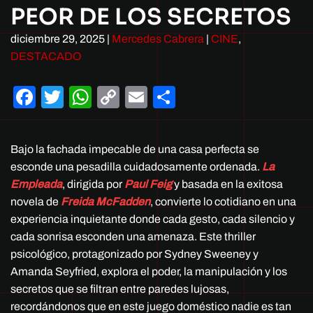
PEOR DE LOS SECRETOS
diciembre 29, 2025
|
Mercedes Cabrera
|
CINE
,
DESTACADO
Facebook
Twitter
WhatsApp
Copy
Email
Compartir
Link
Bajo la fachada impecable de una casa perfecta se
esconde una pesadilla cuidadosamente ordenada.
La
Empleada
, dirigida por
Paul Feig
y basada en la exitosa
novela de
Freida McFadden
, convierte lo cotidiano en una
experiencia inquietante donde cada gesto, cada silencio y
cada sonrisa esconden una amenaza. Este thriller
psicológico, protagonizado por Sydney Sweeney y
Amanda Seyfried, explora el poder, la manipulación y los
secretos que se filtran entre paredes lujosas,
recordándonos que en este juego doméstico nadie es tan