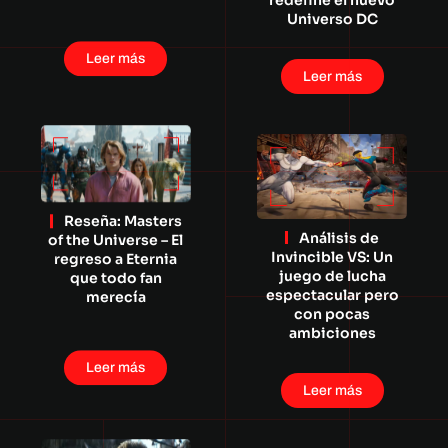
redefine el nuevo
Universo DC
Leer más
Leer más
Reseña: Masters
Análisis de
of the Universe – El
Invincible VS: Un
regreso a Eternia
juego de lucha
que todo fan
espectacular pero
merecía
con pocas
ambiciones
Leer más
Leer más