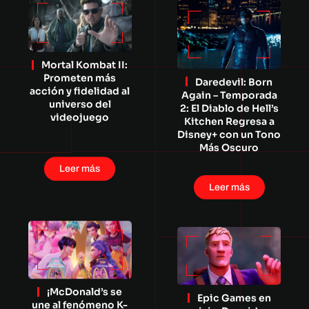
Mortal Kombat II:
Prometen más
Daredevil: Born
acción y fidelidad al
Again – Temporada
universo del
2: El Diablo de Hell’s
videojuego
Kitchen Regresa a
Disney+ con un Tono
Más Oscuro
Leer más
Leer más
¡McDonald’s se
Epic Games en
une al fenómeno K-