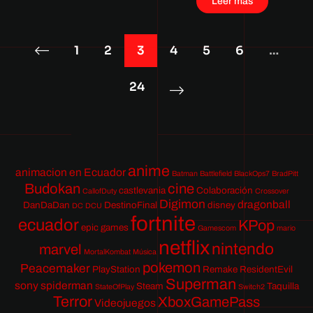
Leer más
1
2
3
4
5
6
…
24
anime
animacion en Ecuador
Batman
Battlefield
BlackOps7
BradPitt
Budokan
cine
castlevania
Colaboración
CallofDuty
Crossover
Digimon
dragonball
DanDaDan
DestinoFinal
disney
DC
DCU
fortnite
ecuador
KPop
epic games
Gamescom
mario
netflix
nintendo
marvel
MortalKombat
Música
pokemon
Peacemaker
PlayStation
Remake
ResidentEvil
Superman
sony
spiderman
Steam
Taquilla
StateOfPlay
Switch2
Terror
XboxGamePass
Videojuegos