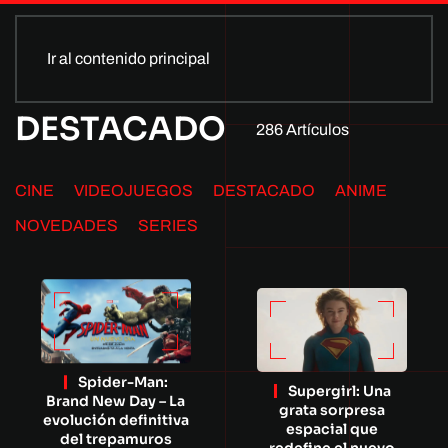
Ir al contenido principal
DESTACADO
286 Artículos
CINE
VIDEOJUEGOS
DESTACADO
ANIME
NOVEDADES
SERIES
Spider-Man:
Supergirl: Una
Brand New Day – La
grata sorpresa
evolución definitiva
espacial que
del trepamuros