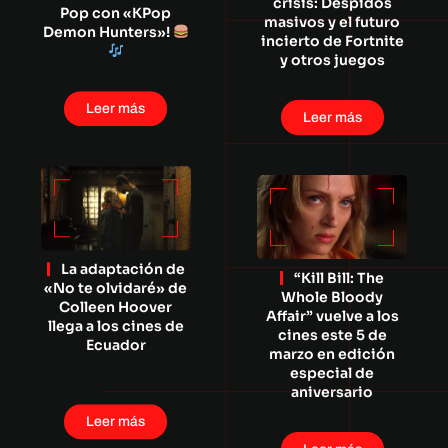
crisis: Despidos
Pop con «KPop
masivos y el futuro
Demon Hunters»!
incierto de Fortnite
y otros juegos
Leer más
Leer más
La adaptación de
“Kill Bill: The
«No te olvidaré» de
Whole Bloody
Colleen Hoover
Affair” vuelve a los
llega a los cines de
cines este 5 de
Ecuador
marzo en edición
especial de
aniversario
Leer más