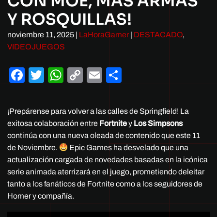
CON MOE, MÁS ARMAS
Y ROSQUILLAS!
noviembre 11, 2025
|
LaHoraGamer
|
DESTACADO
,
VIDEOJUEGOS
Facebook
Twitter
WhatsApp
Copy
Email
Compartir
Link
¡Prepárense para volver a las calles de Springfield! La
exitosa colaboración entre
Fortnite
y
Los Simpsons
continúa con una nueva oleada de contenido que este 11
de Noviembre.
Epic Games ha desvelado que una
actualización cargada de novedades basadas en la icónica
serie animada aterrizará en el juego, prometiendo deleitar
tanto a los fanáticos de Fortnite como a los seguidores de
Homer y compañía.