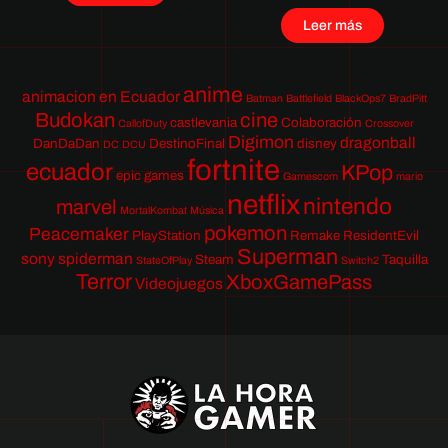
Leer más
anime
animacion en Ecuador
Batman
Battlefield
BlackOps7
BradPitt
Budokan
cine
castlevania
Colaboración
CallofDuty
Crossover
Digimon
dragonball
DanDaDan
DestinoFinal
disney
DC
DCU
fortnite
ecuador
KPop
epic games
Gamescom
mario
netflix
nintendo
marvel
MortalKombat
Música
pokemon
Peacemaker
PlayStation
Remake
ResidentEvil
Superman
sony
spiderman
Steam
Taquilla
StateOfPlay
Switch2
Terror
XboxGamePass
Videojuegos