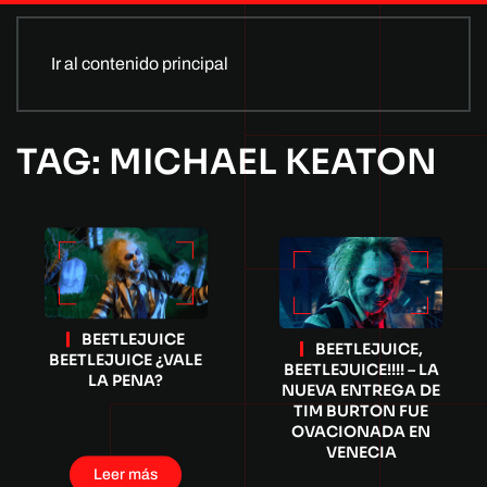
Ir al contenido principal
TAG: MICHAEL KEATON
BEETLEJUICE
BEETLEJUICE,
BEETLEJUICE ¿VALE
BEETLEJUICE!!!! – LA
LA PENA?
NUEVA ENTREGA DE
TIM BURTON FUE
OVACIONADA EN
VENECIA
Leer más