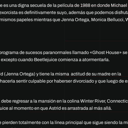
ce es una digna secuela de la película de 1988 en donde Michae
exorcista es definitivamente suyo, además que podemos disfruta
s mismos papeles
mientras que Jenna Ortega, Monica Bellucci, 
n programa de sucesos paranormales llamado «Ghost House» se
s excepto cuando Beetlejuice comienza a atormentarla.
id (Jenna Ortega) y tiene la misma actitud de su madre en la
acerla sentir culpable por haberser divorciado y que luego de e
z debe regresar a
la mansión en la colina Winter River, Connectic
uice al momento en que Astrid es arrastrada al más allá.
e pierden totalmente con la línea principal que sigue siendo la 