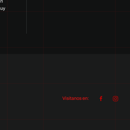
én
muy
Visitanos en: