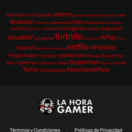
anime
animacion en Ecuador
Batman
Battlefield
BlackOps7
BradPitt
Budokan
cine
castlevania
Colaboración
CallofDuty
Crossover
Digimon
dragonball
DanDaDan
DestinoFinal
disney
DC
DCU
fortnite
ecuador
KPop
epic games
Gamescom
mario
netflix
nintendo
marvel
MortalKombat
Música
pokemon
Peacemaker
PlayStation
Remake
ResidentEvil
Superman
sony
spiderman
Steam
Taquilla
StateOfPlay
Switch2
Terror
XboxGamePass
Videojuegos
Términos y Condiciones
Políticas de Privacidad