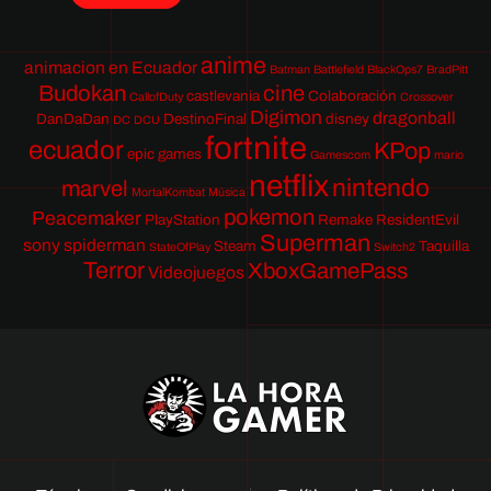
anime
animacion en Ecuador
Batman
Battlefield
BlackOps7
BradPitt
Budokan
cine
castlevania
Colaboración
CallofDuty
Crossover
Digimon
dragonball
DanDaDan
DestinoFinal
disney
DC
DCU
fortnite
ecuador
KPop
epic games
Gamescom
mario
netflix
nintendo
marvel
MortalKombat
Música
pokemon
Peacemaker
PlayStation
Remake
ResidentEvil
Superman
sony
spiderman
Steam
Taquilla
StateOfPlay
Switch2
Terror
XboxGamePass
Videojuegos