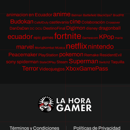
anime
animacion en Ecuador
Batman
Battlefield
BlackOps7
BradPitt
Budokan
cine
castlevania
Colaboración
CallofDuty
Crossover
Digimon
dragonball
DanDaDan
DestinoFinal
disney
DC
DCU
fortnite
ecuador
KPop
epic games
Gamescom
mario
netflix
nintendo
marvel
MortalKombat
Música
pokemon
Peacemaker
PlayStation
Remake
ResidentEvil
Superman
sony
spiderman
Steam
Taquilla
StateOfPlay
Switch2
Terror
XboxGamePass
Videojuegos
Términos y Condiciones
Políticas de Privacidad