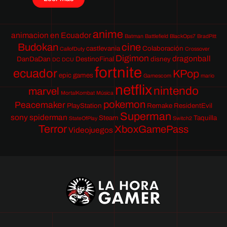
anime
animacion en Ecuador
Batman
Battlefield
BlackOps7
BradPitt
Budokan
cine
castlevania
Colaboración
CallofDuty
Crossover
Digimon
dragonball
DanDaDan
DestinoFinal
disney
DC
DCU
fortnite
ecuador
KPop
epic games
Gamescom
mario
netflix
nintendo
marvel
MortalKombat
Música
pokemon
Peacemaker
PlayStation
Remake
ResidentEvil
Superman
sony
spiderman
Steam
Taquilla
StateOfPlay
Switch2
Terror
XboxGamePass
Videojuegos