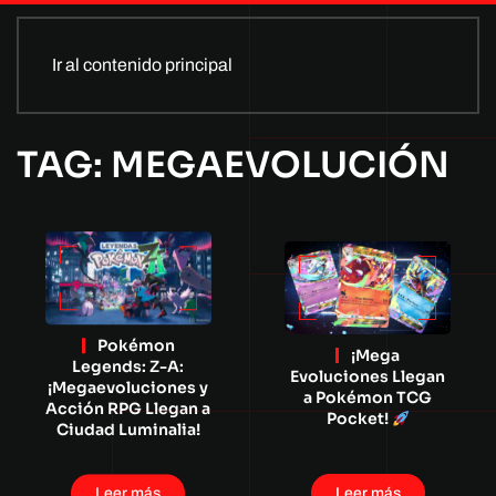
Ir al contenido principal
TAG: MEGAEVOLUCIÓN
Pokémon
¡Mega
Legends: Z-A:
Evoluciones Llegan
¡Megaevoluciones y
a Pokémon TCG
Acción RPG Llegan a
Pocket!
Ciudad Luminalia!
Leer más
Leer más