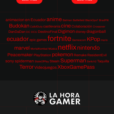
anime
animacion en Ecuador
Batman
Battlefield
BlackOps7
BradPitt
Budokan
cine
castlevania
Colaboración
CallofDuty
Crossover
Digimon
dragonball
DanDaDan
DestinoFinal
disney
DC
DCU
fortnite
ecuador
KPop
epic games
Gamescom
mario
netflix
nintendo
marvel
MortalKombat
Música
pokemon
Peacemaker
PlayStation
Remake
ResidentEvil
Superman
sony
spiderman
Steam
Taquilla
StateOfPlay
Switch2
Terror
XboxGamePass
Videojuegos