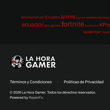
anime
animacion en Ecuador
Batman
Battlefield
BlackOps
fortnite
ecuador
KPo
epic games
Gamescom
spiderman
StateO
Términos y Condiciones
Políticas de Privacidad
© 2026 La Hora Gamer. Todos los derechos reservados.
Powered by
RasenFx
.