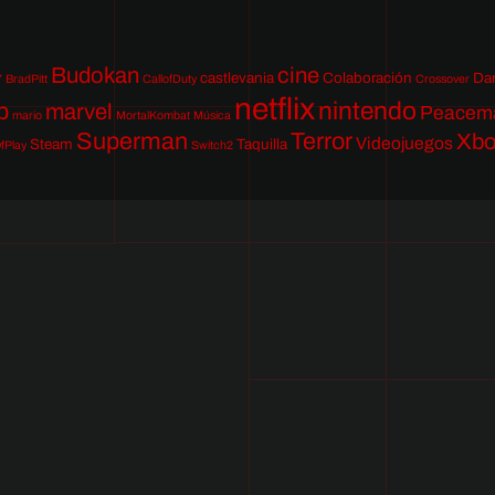
Budokan
cine
castlevania
Colaboración
Da
7
BradPitt
CallofDuty
Crossover
netflix
nintendo
p
marvel
Peacem
mario
MortalKombat
Música
Superman
Terror
Xb
Videojuegos
Steam
Taquilla
fPlay
Switch2