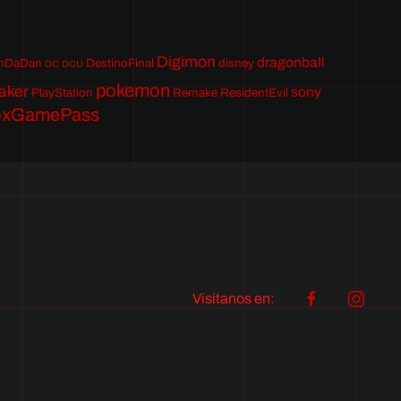
Digimon
dragonball
nDaDan
DestinoFinal
disney
DC
DCU
pokemon
aker
sony
PlayStation
Remake
ResidentEvil
oxGamePass
Visitanos en: