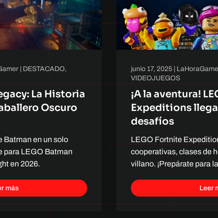
Gamer
|
DESTACADO
,
junio 17, 2025
|
LaHoraGame
VIDEOJUEGOS
gacy: La Historia
¡A la aventura! L
Caballero Oscuro
Expeditions lleg
desafíos
e Batman en un solo
LEGO Fortnite Expeditio
te para LEGO Batman
cooperativas, clases de 
ght en 2026.
villano. ¡Prepárate para l
er más
Leer 