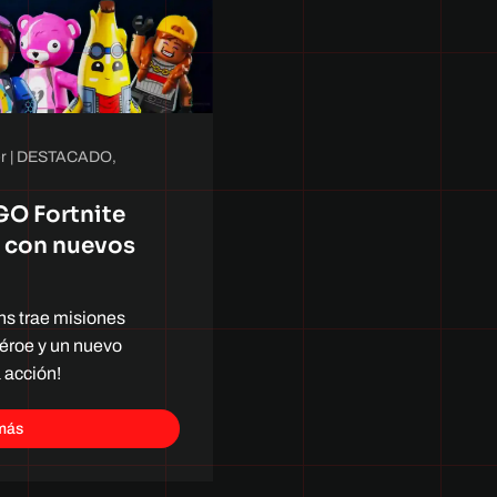
r
|
DESTACADO
,
EGO Fortnite
a con nuevos
ns trae misiones
héroe y un nuevo
a acción!
más