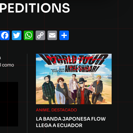
XPEDITIONS
Facebook
Twitter
WhatsApp
Copy
Email
Compartir
Link
a
al como
ANIME, DESTACADO
LA BANDA JAPONESA FLOW
LLEGA A ECUADOR