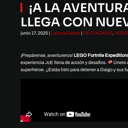
¡A LA AVENTURA
LLEGA CON NUE
junio 17, 2025
|
LaHoraGamer
|
DESTACADO
,
VIDE
¡Prepárense, aventureros!
LEGO Fortnite Expedition
experiencia JcE llena de acción y desafíos.
Únete a
superhéroe. ¿Estás listo para detener a Daigo y sus 