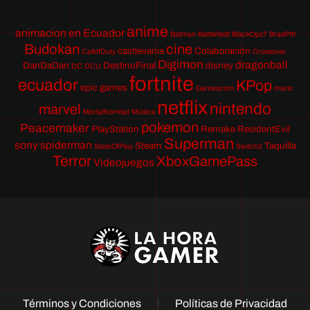
anime
animacion en Ecuador
Batman
Battlefield
BlackOps7
BradPitt
Budokan
cine
castlevania
Colaboración
CallofDuty
Crossover
Digimon
dragonball
DanDaDan
DestinoFinal
disney
DC
DCU
fortnite
ecuador
KPop
epic games
Gamescom
mario
netflix
nintendo
marvel
MortalKombat
Música
pokemon
Peacemaker
PlayStation
Remake
ResidentEvil
Superman
sony
spiderman
Steam
Taquilla
StateOfPlay
Switch2
Terror
XboxGamePass
Videojuegos
Términos y Condiciones
Políticas de Privacidad