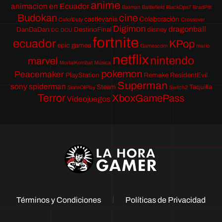
anime
animacion en Ecuador
Batman
Battlefield
BlackOps7
BradPitt
Budokan
cine
castlevania
Colaboración
CallofDuty
Crossover
Digimon
dragonball
DanDaDan
DestinoFinal
disney
DC
DCU
fortnite
ecuador
KPop
epic games
Gamescom
mario
netflix
nintendo
marvel
MortalKombat
Música
pokemon
Peacemaker
PlayStation
Remake
ResidentEvil
Superman
sony
spiderman
Steam
Taquilla
StateOfPlay
Switch2
Terror
XboxGamePass
Videojuegos
Términos y Condiciones
Políticas de Privacidad