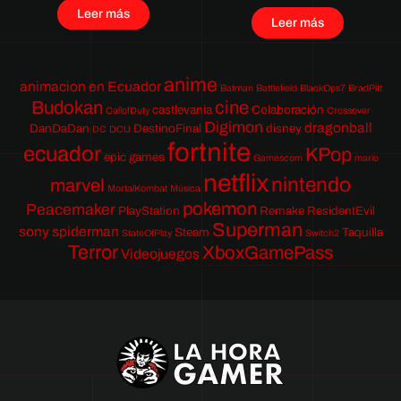
Leer más
Leer más
anime
animacion en Ecuador
Batman
Battlefield
BlackOps7
BradPitt
Budokan
cine
castlevania
Colaboración
CallofDuty
Crossover
Digimon
dragonball
DanDaDan
DestinoFinal
disney
DC
DCU
fortnite
ecuador
KPop
epic games
Gamescom
mario
netflix
nintendo
marvel
MortalKombat
Música
pokemon
Peacemaker
PlayStation
Remake
ResidentEvil
Superman
sony
spiderman
Steam
Taquilla
StateOfPlay
Switch2
Terror
XboxGamePass
Videojuegos