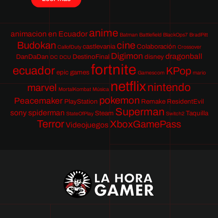
anime
animacion en Ecuador
Batman
Battlefield
BlackOps7
BradPitt
Budokan
cine
castlevania
Colaboración
CallofDuty
Crossover
Digimon
dragonball
DanDaDan
DestinoFinal
disney
DC
DCU
fortnite
ecuador
KPop
epic games
Gamescom
mario
netflix
nintendo
marvel
MortalKombat
Música
pokemon
Peacemaker
PlayStation
Remake
ResidentEvil
Superman
sony
spiderman
Steam
Taquilla
StateOfPlay
Switch2
Terror
XboxGamePass
Videojuegos