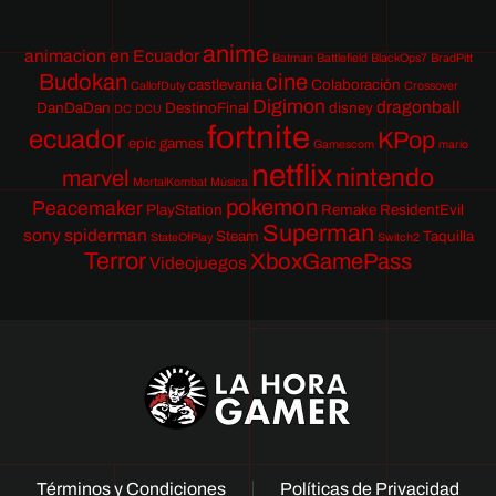
anime
animacion en Ecuador
Batman
Battlefield
BlackOps7
BradPitt
Budokan
cine
castlevania
Colaboración
CallofDuty
Crossover
Digimon
dragonball
DanDaDan
DestinoFinal
disney
DC
DCU
fortnite
ecuador
KPop
epic games
Gamescom
mario
netflix
nintendo
marvel
MortalKombat
Música
pokemon
Peacemaker
PlayStation
Remake
ResidentEvil
Superman
sony
spiderman
Steam
Taquilla
StateOfPlay
Switch2
Terror
XboxGamePass
Videojuegos
Términos y Condiciones
Políticas de Privacidad