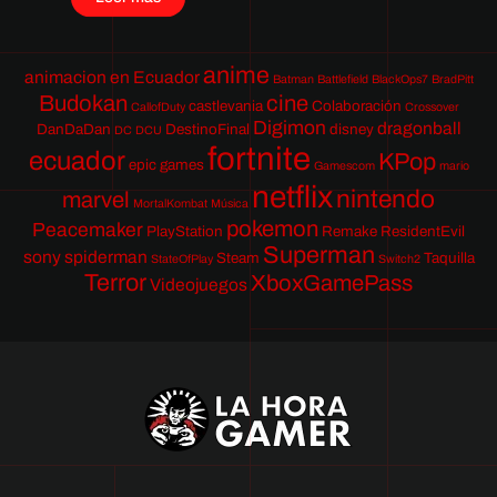
anime
animacion en Ecuador
Batman
Battlefield
BlackOps7
BradPitt
Budokan
cine
castlevania
Colaboración
CallofDuty
Crossover
Digimon
dragonball
DanDaDan
DestinoFinal
disney
DC
DCU
fortnite
ecuador
KPop
epic games
Gamescom
mario
netflix
nintendo
marvel
MortalKombat
Música
pokemon
Peacemaker
PlayStation
Remake
ResidentEvil
Superman
sony
spiderman
Steam
Taquilla
StateOfPlay
Switch2
Terror
XboxGamePass
Videojuegos