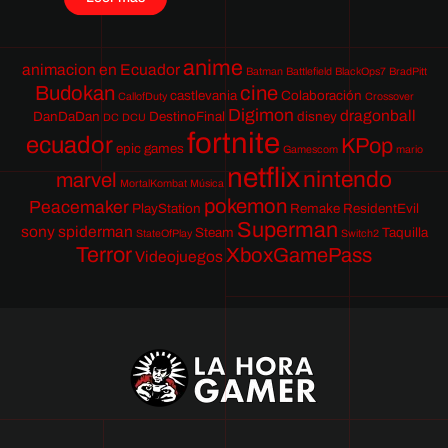
anime
animacion en Ecuador
Batman
Battlefield
BlackOps7
BradPitt
Budokan
cine
castlevania
Colaboración
CallofDuty
Crossover
Digimon
dragonball
DanDaDan
DestinoFinal
disney
DC
DCU
fortnite
ecuador
KPop
epic games
Gamescom
mario
netflix
nintendo
marvel
MortalKombat
Música
pokemon
Peacemaker
PlayStation
Remake
ResidentEvil
Superman
sony
spiderman
Steam
Taquilla
StateOfPlay
Switch2
Terror
XboxGamePass
Videojuegos