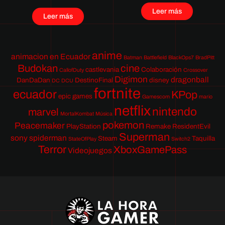
Leer más
Leer más
anime
animacion en Ecuador
Batman
Battlefield
BlackOps7
BradPitt
Budokan
cine
castlevania
Colaboración
CallofDuty
Crossover
Digimon
dragonball
DanDaDan
DestinoFinal
disney
DC
DCU
fortnite
ecuador
KPop
epic games
Gamescom
mario
netflix
nintendo
marvel
MortalKombat
Música
pokemon
Peacemaker
PlayStation
Remake
ResidentEvil
Superman
sony
spiderman
Steam
Taquilla
StateOfPlay
Switch2
Terror
XboxGamePass
Videojuegos