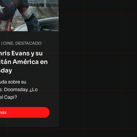
r
|
CINE
,
DESTACADO
ris Evans y su
tán América en
sday
uda sobre su
rs: Doomsday. ¿Lo
el Capi?
más