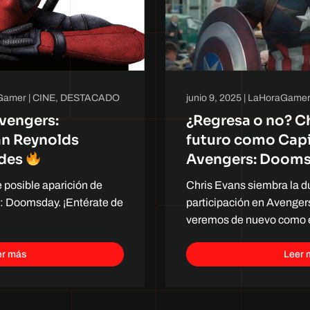
Gamer
|
CINE
,
DESTACADO
junio 9, 2025
|
LaHoraGame
vengers:
¿Regresa o no? Ch
n Reynolds
futuro como Capi
edes
Avengers: Doom
 posible aparición de
Chris Evans siembra la d
 Doomsday. ¡Entérate de
participación en Avenge
veremos de nuevo como 
er más
Leer 