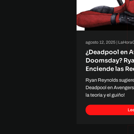
agosto 12, 2025
|
LaHora
¿Deadpool en A
Doomsday? Rya
Enciende las R
Ryan Reynolds sugiere
Deadpool en Avengers:
la teoría y el guiño!
Le