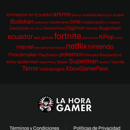
anime
animacion en Ecuador
Batman
Battlefield
BlackOps7
BradPitt
Budokan
cine
castlevania
Colaboración
CallofDuty
Crossover
Digimon
dragonball
DanDaDan
DestinoFinal
disney
DC
DCU
fortnite
ecuador
KPop
epic games
Gamescom
mario
netflix
nintendo
marvel
MortalKombat
Música
pokemon
Peacemaker
PlayStation
Remake
ResidentEvil
Superman
sony
spiderman
Steam
Taquilla
StateOfPlay
Switch2
Terror
XboxGamePass
Videojuegos
Términos y Condiciones
Políticas de Privacidad