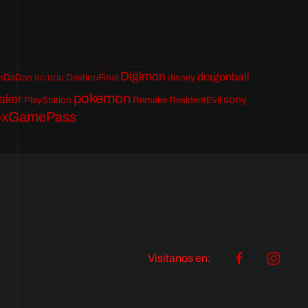
Digimon
dragonball
nDaDan
DestinoFinal
disney
DC
DCU
pokemon
aker
sony
PlayStation
Remake
ResidentEvil
oxGamePass
Visitanos en: