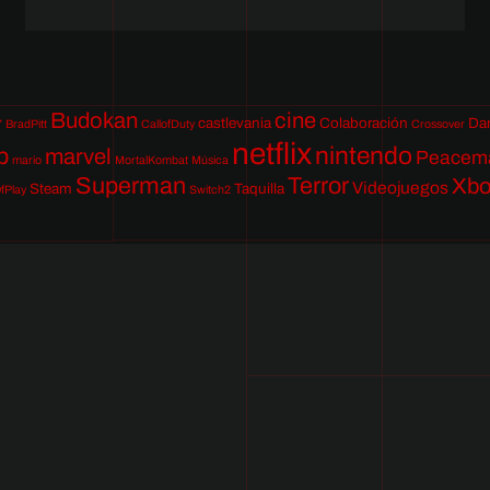
Budokan
cine
castlevania
Colaboración
Da
7
BradPitt
CallofDuty
Crossover
netflix
nintendo
p
marvel
Peacem
mario
MortalKombat
Música
Superman
Terror
Xb
Videojuegos
Steam
Taquilla
fPlay
Switch2