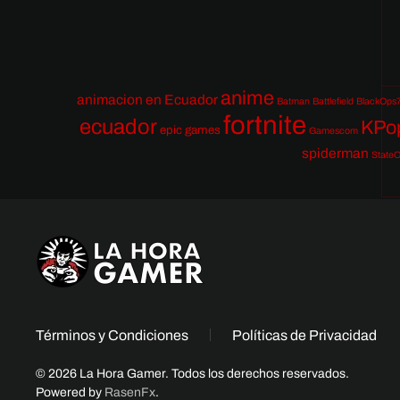
anime
animacion en Ecuador
Batman
Battlefield
BlackOps
fortnite
ecuador
KPo
epic games
Gamescom
spiderman
StateO
Términos y Condiciones
Políticas de Privacidad
© 2026 La Hora Gamer. Todos los derechos reservados.
Powered by
RasenFx
.