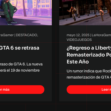
raGamer
|
DESTACADO
,
mayo 12, 2025
|
LaHoraGam
VIDEOJUEGOS
GTA 6 se retrasa
¿Regreso a Libert
Remasterizado Po
Este Año
traso de GTA 6. La nueva
erá el 19 de noviembre
Un rumor indica que Rock
remasterización de GTA 
er más
Leer 