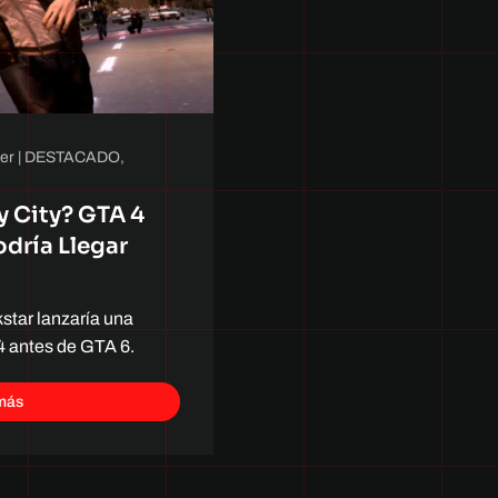
er
|
DESTACADO
,
y City? GTA 4
dría Llegar
star lanzaría una
4 antes de GTA 6.
más