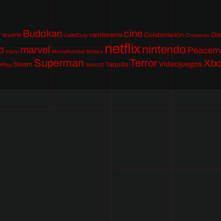
Budokan
cine
castlevania
Colaboración
Da
7
BradPitt
CallofDuty
Crossover
netflix
nintendo
p
marvel
Peacem
mario
MortalKombat
Música
Superman
Terror
Xb
Videojuegos
Steam
Taquilla
fPlay
Switch2