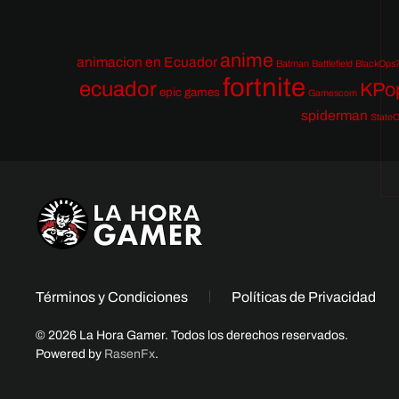
anime
animacion en Ecuador
Batman
Battlefield
BlackOps
fortnite
ecuador
KPo
epic games
Gamescom
spiderman
StateO
Términos y Condiciones
Políticas de Privacidad
© 2026 La Hora Gamer. Todos los derechos reservados.
Powered by
RasenFx
.