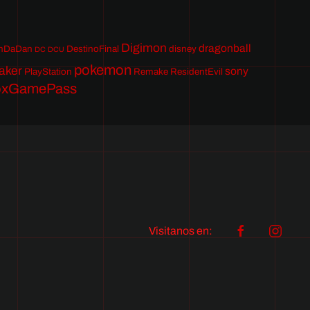
Digimon
dragonball
nDaDan
DestinoFinal
disney
DC
DCU
pokemon
aker
sony
PlayStation
Remake
ResidentEvil
oxGamePass
Visitanos en: