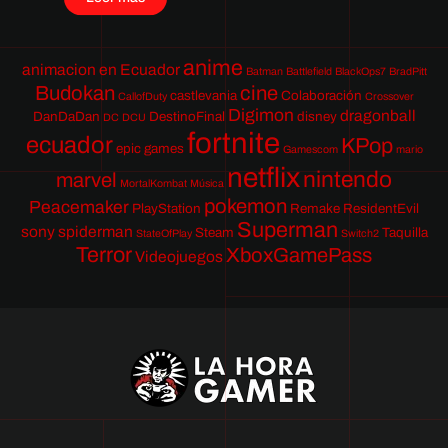
anime
animacion en Ecuador
Batman
Battlefield
BlackOps7
BradPitt
Budokan
cine
castlevania
Colaboración
CallofDuty
Crossover
Digimon
dragonball
DanDaDan
DestinoFinal
disney
DC
DCU
fortnite
ecuador
KPop
epic games
Gamescom
mario
netflix
nintendo
marvel
MortalKombat
Música
pokemon
Peacemaker
PlayStation
Remake
ResidentEvil
Superman
sony
spiderman
Steam
Taquilla
StateOfPlay
Switch2
Terror
XboxGamePass
Videojuegos