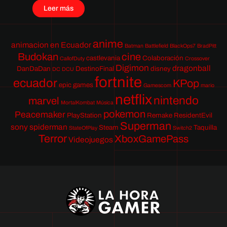
Leer más
anime
animacion en Ecuador
Batman
Battlefield
BlackOps7
BradPitt
Budokan
cine
castlevania
Colaboración
CallofDuty
Crossover
Digimon
dragonball
DanDaDan
DestinoFinal
disney
DC
DCU
fortnite
ecuador
KPop
epic games
Gamescom
mario
netflix
nintendo
marvel
MortalKombat
Música
pokemon
Peacemaker
PlayStation
Remake
ResidentEvil
Superman
sony
spiderman
Steam
Taquilla
StateOfPlay
Switch2
Terror
XboxGamePass
Videojuegos