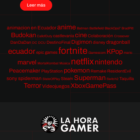
Leer más
anime
animacion en Ecuador
Batman
Battlefield
BlackOps7
BradPitt
Budokan
cine
castlevania
Colaboración
CallofDuty
Crossover
Digimon
dragonball
DanDaDan
DestinoFinal
disney
DC
DCU
fortnite
ecuador
KPop
epic games
Gamescom
mario
netflix
nintendo
marvel
MortalKombat
Música
pokemon
Peacemaker
PlayStation
Remake
ResidentEvil
Superman
sony
spiderman
Steam
Taquilla
StateOfPlay
Switch2
Terror
XboxGamePass
Videojuegos