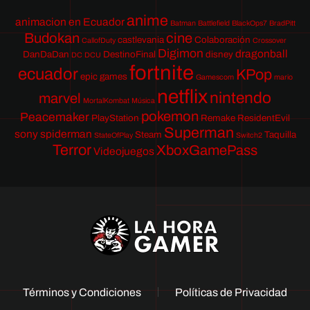
anime
animacion en Ecuador
Batman
Battlefield
BlackOps7
BradPitt
Budokan
cine
castlevania
Colaboración
CallofDuty
Crossover
Digimon
dragonball
DanDaDan
DestinoFinal
disney
DC
DCU
fortnite
ecuador
KPop
epic games
Gamescom
mario
netflix
nintendo
marvel
MortalKombat
Música
pokemon
Peacemaker
PlayStation
Remake
ResidentEvil
Superman
sony
spiderman
Steam
Taquilla
StateOfPlay
Switch2
Terror
XboxGamePass
Videojuegos
Términos y Condiciones
Políticas de Privacidad