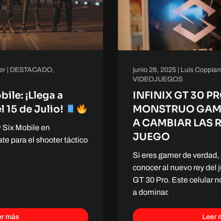
er
|
DESTACADO
,
junio 26, 2025
|
Luis Coppia
VIDEOJUEGOS
ile: ¡Llega a
INFINIX GT 30 P
 15 de Julio!
MONSTRUO GAME
A CAMBIAR LAS 
 Six Mobile en
JUEGO
te para el shooter táctico
Si eres gamer de verdad,
conocer al nuevo rey del j
GT 30 Pro. Este celular n
a dominar.
er más
Leer 