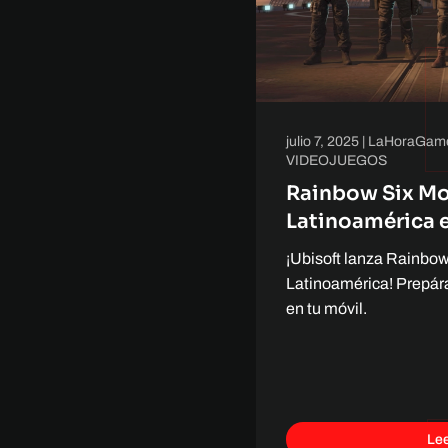
julio 7, 2025
|
LaHoraGam
VIDEOJUEGOS
Rainbow Six Mob
Latinoamérica el
¡Ubisoft lanza Rainbow
Latinoamérica! Prepára
en tu móvil.
Le