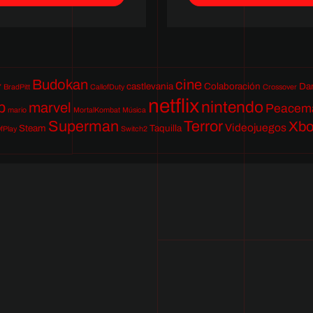
Budokan
cine
castlevania
Colaboración
Da
7
BradPitt
CallofDuty
Crossover
netflix
nintendo
p
marvel
Peacem
mario
MortalKombat
Música
Superman
Terror
Xb
Videojuegos
Steam
Taquilla
fPlay
Switch2