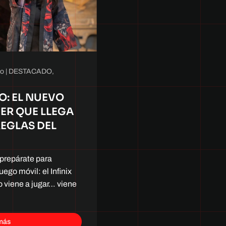
no
|
DESTACADO
,
RO: EL NUEVO
R QUE LLEGA
REGLAS DEL
 prepárate para
uego móvil: el Infinix
o viene a jugar… viene
más