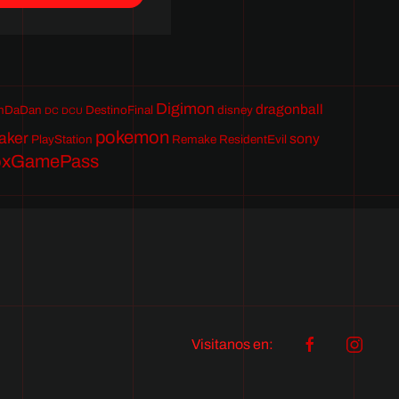
Digimon
dragonball
nDaDan
DestinoFinal
disney
DC
DCU
pokemon
aker
sony
PlayStation
Remake
ResidentEvil
oxGamePass
Visitanos en: