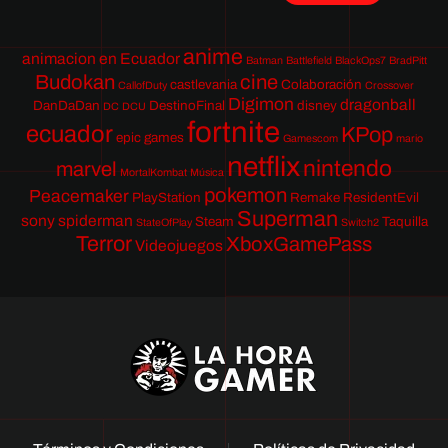
anime
animacion en Ecuador
Batman
Battlefield
BlackOps7
BradPitt
Budokan
cine
castlevania
Colaboración
CallofDuty
Crossover
Digimon
dragonball
DanDaDan
DestinoFinal
disney
DC
DCU
fortnite
ecuador
KPop
epic games
Gamescom
mario
netflix
nintendo
marvel
MortalKombat
Música
pokemon
Peacemaker
PlayStation
Remake
ResidentEvil
Superman
sony
spiderman
Steam
Taquilla
StateOfPlay
Switch2
Terror
XboxGamePass
Videojuegos