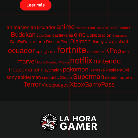
Leer más
anime
animacion en Ecuador
Batman
Battlefield
BlackOps7
BradPitt
Budokan
cine
castlevania
Colaboración
CallofDuty
Crossover
Digimon
dragonball
DanDaDan
DestinoFinal
disney
DC
DCU
fortnite
ecuador
KPop
epic games
Gamescom
mario
netflix
nintendo
marvel
MortalKombat
Música
pokemon
Peacemaker
PlayStation
Remake
ResidentEvil
Superman
sony
spiderman
Steam
Taquilla
StateOfPlay
Switch2
Terror
XboxGamePass
Videojuegos