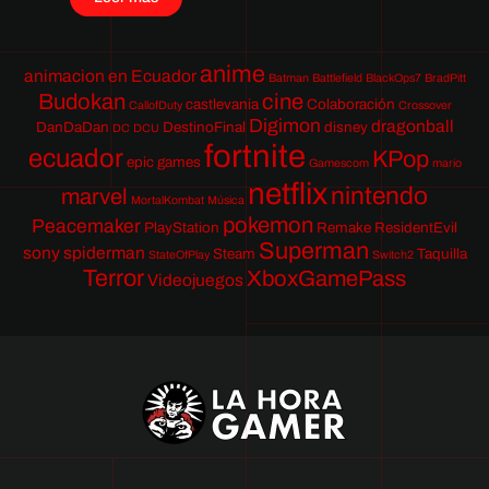
anime
animacion en Ecuador
Batman
Battlefield
BlackOps7
BradPitt
Budokan
cine
castlevania
Colaboración
CallofDuty
Crossover
Digimon
dragonball
DanDaDan
DestinoFinal
disney
DC
DCU
fortnite
ecuador
KPop
epic games
Gamescom
mario
netflix
nintendo
marvel
MortalKombat
Música
pokemon
Peacemaker
PlayStation
Remake
ResidentEvil
Superman
sony
spiderman
Steam
Taquilla
StateOfPlay
Switch2
Terror
XboxGamePass
Videojuegos