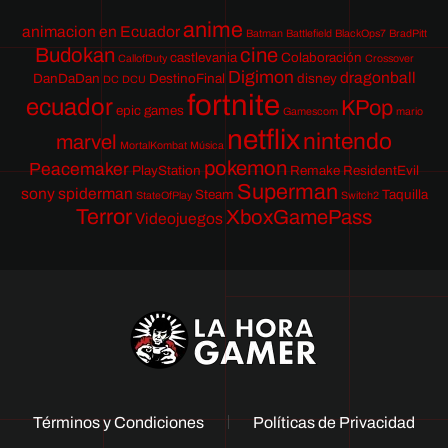
anime
animacion en Ecuador
Batman
Battlefield
BlackOps7
BradPitt
Budokan
cine
castlevania
Colaboración
CallofDuty
Crossover
Digimon
dragonball
DanDaDan
DestinoFinal
disney
DC
DCU
fortnite
ecuador
KPop
epic games
Gamescom
mario
netflix
nintendo
marvel
MortalKombat
Música
pokemon
Peacemaker
PlayStation
Remake
ResidentEvil
Superman
sony
spiderman
Steam
Taquilla
StateOfPlay
Switch2
Terror
XboxGamePass
Videojuegos
Términos y Condiciones
Políticas de Privacidad