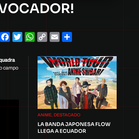
NVOCADOR!
Facebook
Twitter
WhatsApp
Copy
Email
Compartir
Link
Squadra
evo campo
ANIME, DESTACADO
LA BANDA JAPONESA FLOW
LLEGA A ECUADOR