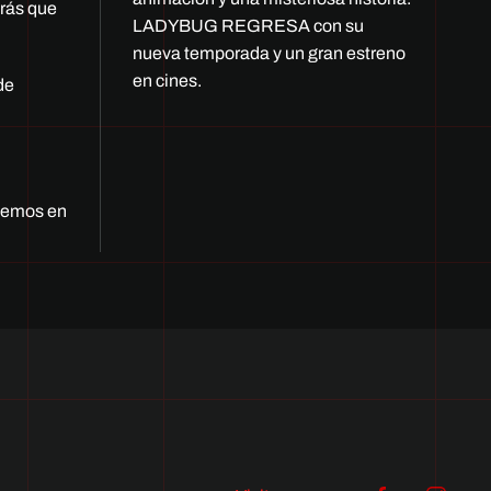
drás que
LADYBUG REGRESA con su
nueva temporada y un gran estreno
en cines.
de
 vemos en