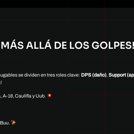
¡MÁS ALLÁ DE LOS GOLPES
jugables se dividen en tres roles clave:
DPS (daño)
,
Support (a
!
 A-18, Caulifla y Uub.
n Buu.