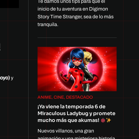
Te damos unos tips para que el
inicio de tu aventura en Digimon
Story Time Stranger, sea de lo más
tranquila.
!
poyo)
y
ANIME, CINE, DESTACADO
¡Ya viene la temporada 6 de
Miraculous Ladybug y promete
mucho más que akumas!
Nuevos villanos, una gran
animación y una misteriosa historia.