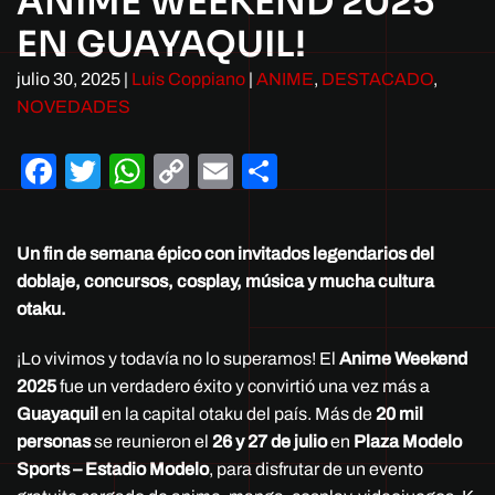
ANIME WEEKEND 2025
EN GUAYAQUIL!
julio 30, 2025
|
Luis Coppiano
|
ANIME
,
DESTACADO
,
NOVEDADES
Facebook
Twitter
WhatsApp
Copy
Email
Compartir
Link
Un fin de semana épico con invitados legendarios del
doblaje, concursos, cosplay, música y mucha cultura
otaku.
¡Lo vivimos y todavía no lo superamos! El
Anime Weekend
2025
fue un verdadero éxito y convirtió una vez más a
Guayaquil
en la capital otaku del país. Más de
20 mil
personas
se reunieron el
26 y 27 de julio
en
Plaza Modelo
Sports – Estadio Modelo
, para disfrutar de un evento