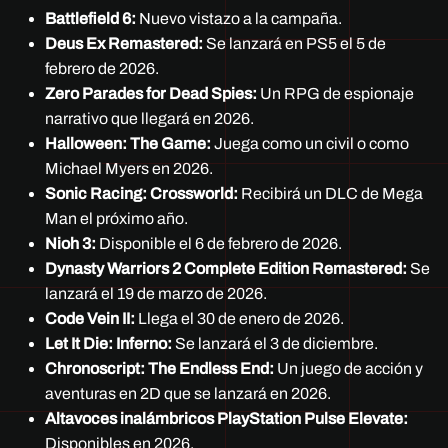
Battlefield 6:
Nuevo vistazo a la campaña.
Deus Ex Remastered:
Se lanzará en PS5 el 5 de
febrero de 2026.
Zero Parades for Dead Spies:
Un RPG de espionaje
narrativo que llegará en 2026.
Halloween: The Game:
Juega como un civil o como
Michael Myers en 2026.
Sonic Racing: Crossworld:
Recibirá un DLC de Mega
Man el próximo año.
Nioh 3:
Disponible el 6 de febrero de 2026.
Dynasty Warriors 2 Complete Edition Remastered:
Se
lanzará el 19 de marzo de 2026.
Code Vein II:
Llega el 30 de enero de 2026.
Let It Die: Inferno:
Se lanzará el 3 de diciembre.
Chronoscript: The Endless End:
Un juego de acción y
aventuras en 2D que se lanzará en 2026.
Altavoces inalámbricos PlayStation Pulse Elevate:
Disponibles en 2026.