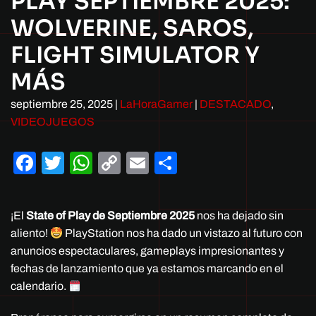
PLAY SEPTIEMBRE 2025:
WOLVERINE, SAROS,
FLIGHT SIMULATOR Y
MÁS
septiembre 25, 2025
|
LaHoraGamer
|
DESTACADO
,
VIDEOJUEGOS
Facebook
Twitter
WhatsApp
Copy
Email
Compartir
Link
¡El
State of Play de Septiembre 2025
nos ha dejado sin
aliento!
PlayStation nos ha dado un vistazo al futuro con
anuncios espectaculares, gameplays impresionantes y
fechas de lanzamiento que ya estamos marcando en el
calendario.