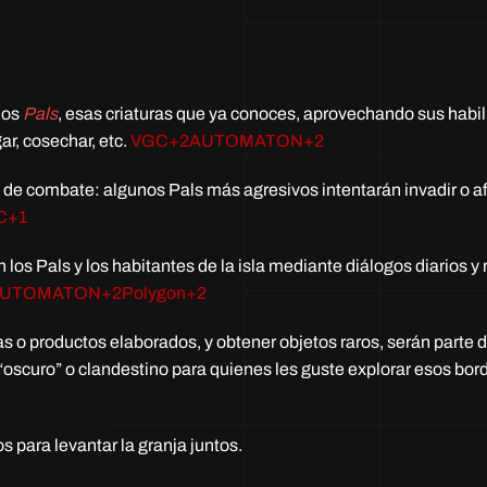
los
Pals
, esas criaturas que ya conoces, aprovechando sus habi
r, cosechar, etc.
VGC
+2
AUTOMATON
+2
de combate: algunos Pals más agresivos intentarán invadir o af
C
+1
 los Pals y los habitantes de la isla mediante diálogos diarios y 
UTOMATON
+2
Polygon
+2
 o productos elaborados, y obtener objetos raros, serán parte d
scuro” o clandestino para quienes les guste explorar esos bor
 para levantar la granja juntos.