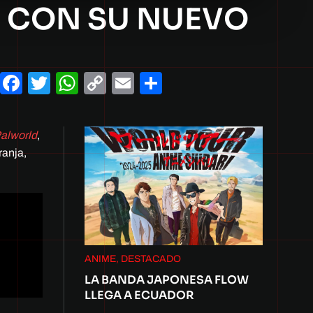
 CON SU NUEVO
Facebook
Twitter
WhatsApp
Copy
Email
Compartir
Link
alworld
,
ranja,
ANIME, DESTACADO
LA BANDA JAPONESA FLOW
LLEGA A ECUADOR