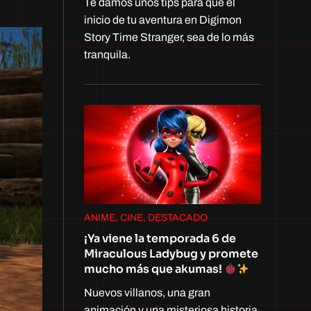
Te damos unos tips para que el
inicio de tu aventura en Digimon
Story Time Stranger, sea de lo más
tranquila.
ANIME, CINE, DESTACADO
¡Ya viene la temporada 6 de
Miraculous Ladybug y promete
mucho más que akumas!
Nuevos villanos, una gran
animación y una misteriosa historia.