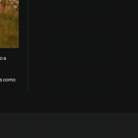
o a
as como