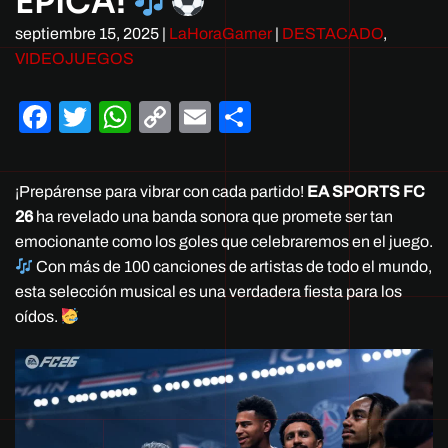
ÉPICA!
septiembre 15, 2025
|
LaHoraGamer
|
DESTACADO
,
VIDEOJUEGOS
Facebook
Twitter
WhatsApp
Copy
Email
Compartir
Link
¡Prepárense para vibrar con cada partido!
EA SPORTS FC
26
ha revelado una banda sonora que promete ser tan
emocionante como los goles que celebraremos en el juego.
Con más de 100 canciones de artistas de todo el mundo,
esta selección musical es una verdadera fiesta para los
oídos.