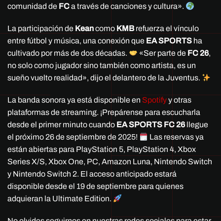
comunidad de
FC
a través de canciones y cultura».
La participación de
Kean
como
KMB
refuerza el vínculo
entre fútbol y música, una conexión que
EA SPORTS
ha
cultivado por más de dos décadas.
«Ser parte de
FC 26
,
no solo como jugador sino también como artista, es un
sueño vuelto realidad», dijo el delantero de la Juventus.
La banda sonora ya está disponible en
Spotify
y otras
plataformas de streaming. ¡Prepárense para escucharla
desde el primer minuto cuando
EA SPORTS FC 26
llegue
el próximo 26 de septiembre de 2025!
Las reservas ya
están abiertas para PlayStation 5, PlayStation 4, Xbox
Series X/S, Xbox One, PC, Amazon Luna, Nintendo Switch
y Nintendo Switch 2. El acceso anticipado estará
disponible desde el 19 de septiembre para quienes
adquieran la Ultimate Edition.
No olvides seguirnos en nuestras redes sociales para estar